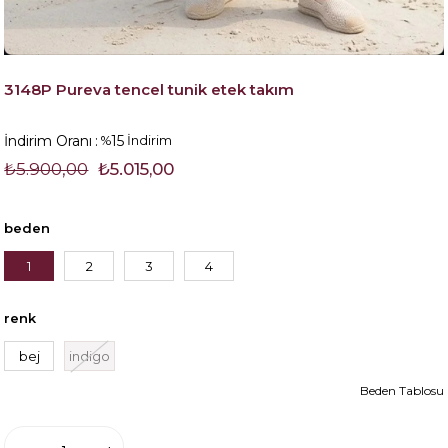
3148P Pureva tencel tunik etek takım
İndirim Oranı
:
15
%
İndirim
₺5.900,00
₺5.015,00
beden
1
2
3
4
renk
bej
indigo
Beden Tablosu