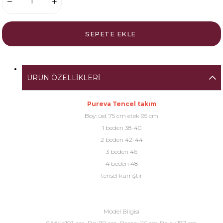
ÜRÜN ÖZELLIKLERI
Pureva Tencel takım
Boy: üst 75 cm etek 95 cm
1 beden 38-40
2 beden 42-44
3 beden 46
4 beden 48
tensel kumştır
Model Bilgisi