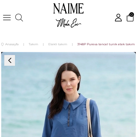
0
Anasayfa
Takım
Etekli takım
3148P Pureva tencel tunik etek takım