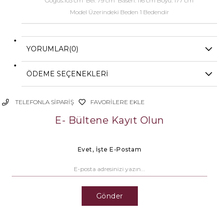
Göğüs:103 cm Bel: 79 cm Basen: 116 cm Boyu: 177 cm
Model Üzerindeki Beden 1 Bedendir
YORUMLAR
(0)
ÖDEME SEÇENEKLERI
TELEFONLA SIPARIŞ
FAVORILERE EKLE
E- Bültene Kayıt Olun
Evet, İşte E-Postam
Gönder