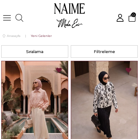
0
Anasayfa
Yeni Gelenler
Sıralama
Filtreleme