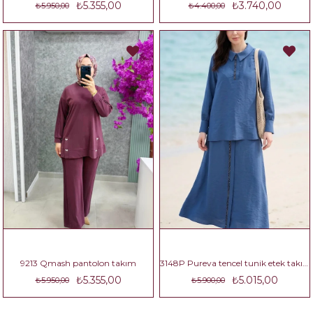
₺5.355,00
₺3.740,00
₺5.950,00
₺4.400,00
9213 Qmash pantolon takım
3148P Pureva tencel tunik etek takım
₺5.355,00
₺5.015,00
₺5.950,00
₺5.900,00