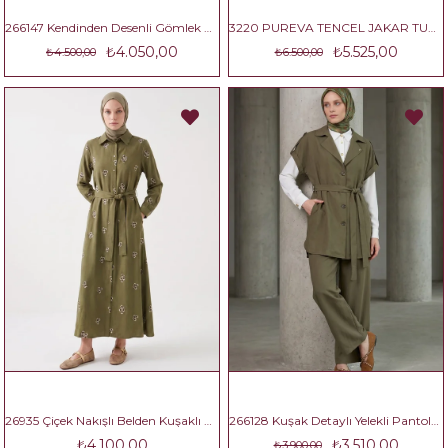
266147 Kendinden Desenli Gömlek Tunik Pantolonlu İkili Takım Lacivert
3220 PUREVA TENCEL JAKAR TUNİK PANTOLON TAKIM
₺4.050,00
₺5.525,00
₺4.500,00
₺6.500,00
26935 Çiçek Nakışlı Belden Kuşaklı Uzun Tesettür Elbise
266128 Kuşak Detaylı Yelekli Pantolonlu İkili Takım
₺4.100,00
₺3.510,00
₺3.900,00