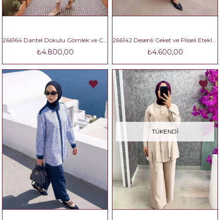
266164 Dantel Dokulu Gömlek ve Cepli Uzun Etekli İkili Takım
266142 Desenli Ceket ve Pliseli Etekli İkili Takım
₺4.800,00
₺4.600,00
TÜKENDI