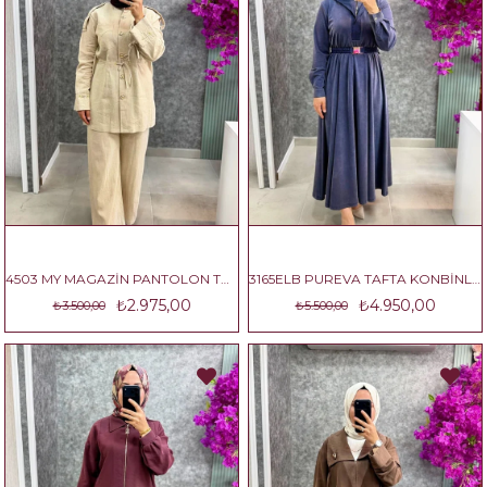
4503 MY MAGAZİN PANTOLON TAKIM
3165ELB PUREVA TAFTA KONBİNLİ ELBİSE
₺2.975,00
₺4.950,00
₺3.500,00
₺5.500,00