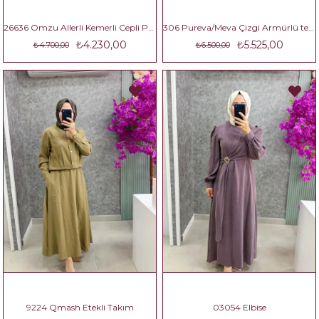
26636 Omzu Allerli Kemerli Cepli Pantolonlu İkili Takım
306 Pureva/Meva Çizgi Armürlü tencel Takım
₺4.230,00
₺5.525,00
₺4.700,00
₺6.500,00
9224 Qmash Etekli Takım
03054 Elbise