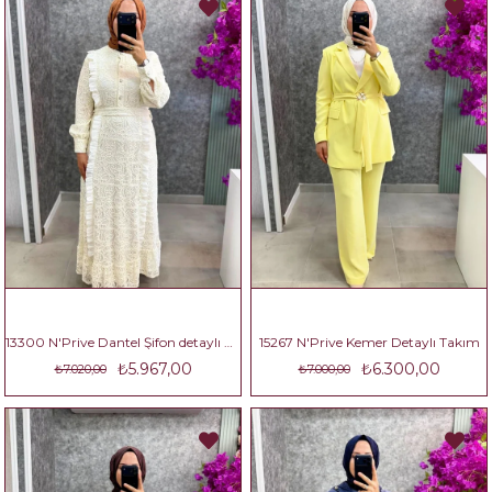
13300 N'Prive Dantel Şifon detaylı Elbise
15267 N'Prive Kemer Detaylı Takım
₺5.967,00
₺6.300,00
₺7.020,00
₺7.000,00