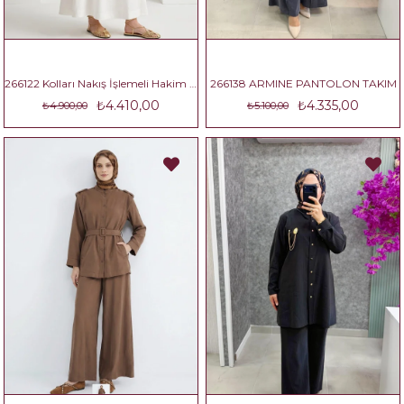
266122 Kolları Nakış İşlemeli Hakim Yaka Etekli İkili Takım
266138 ARMINE PANTOLON TAKIM
₺4.410,00
₺4.335,00
₺4.900,00
₺5.100,00