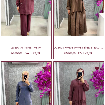
26697 ARMINE TAKIM
026624 AVENNA/ARMİNE ETEKLİ TAKIM
₺4.500,00
₺5.130,00
₺5.000,00
₺5.700,00