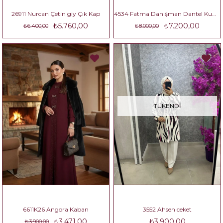
26911 Nurcan Çetin giy Çık Kap
4534 Fatma Danışman Dantel Kumaş Bebe Yaka Kap -Siyah
₺5.760,00
₺7.200,00
₺6.400,00
₺8.000,00
TÜKENDI
6611K26 Angora Kaban
3552 Ahsen ceket
₺3.471,00
₺3.900,00
₺3.900,00