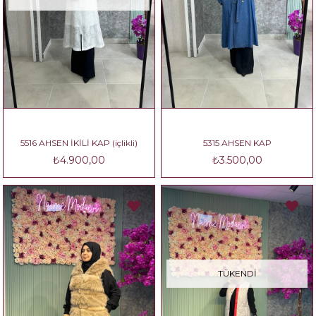
5516 AHSEN İKİLİ KAP (içlikli)
5315 AHSEN KAP
₺4.900,00
₺3.500,00
TÜKENDI