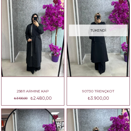
TÜKENDI
25811 ARMINE KAP
90730 TRENÇKOT
₺2.480,00
₺3.900,00
₺3.100,00