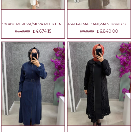
300K26 PUREVA/MEVA PLUS TENCEL KAP
4541 FATMA DANIŞMAN Tensel Cupra Kumaş Kolları Ve Arkası büzgü Detaylı Kap
₺4.674,15
₺6.840,00
₺5.499,00
₺7.600,00