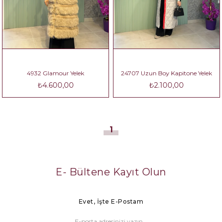
4932 Glamour Yelek
24707 Uzun Boy Kapitone Yelek
₺4.600,00
₺2.100,00
1
E- Bültene Kayıt Olun
Evet, İşte E-Postam